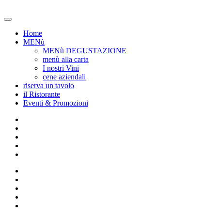
Home
MENù
MENù DEGUSTAZIONE
menù alla carta
I nostri Vini
cene aziendali
riserva un tavolo
il Ristorante
Eventi & Promozioni