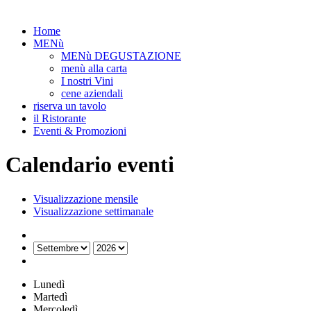
Home
MENù
MENù DEGUSTAZIONE
menù alla carta
I nostri Vini
cene aziendali
riserva un tavolo
il Ristorante
Eventi & Promozioni
Calendario eventi
Visualizzazione mensile
Visualizzazione settimanale
Lunedì
Martedì
Mercoledì